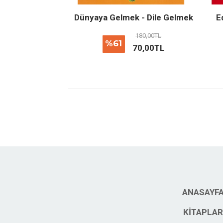
Dünyaya Gelmek - Dile Gelmek
E
180,00TL
%61
70,00TL
ANASAYF
KITAPLAR