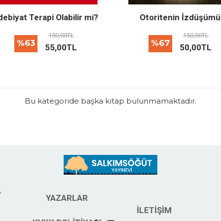
debiyat Terapi Olabilir mi?
Otoritenin İzdüşümü
150,00TL
150,00TL
%63
%67
55,00TL
50,00TL
Bu kategoride başka kitap bulunmamaktadır.
A
KVKK POLITIKASI
YAZARLAR
İLETIŞIM