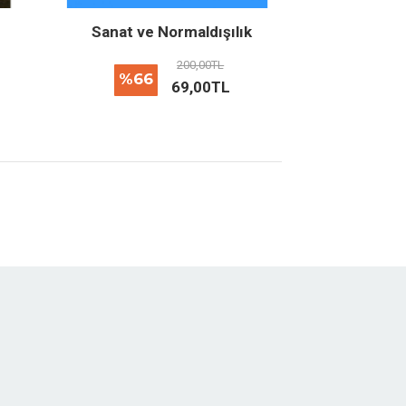
Sanat ve Normaldışılık
200,00TL
%66
69,00TL