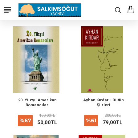
20. Yüzyıl Amerikan
Ayhan Kırdar - Bütün
Romancıları
Şiirleri
150,00TL
200,00TL
%67
%61
50,00TL
79,00TL