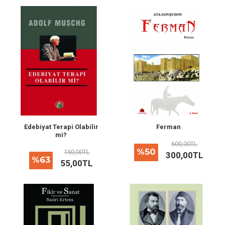
Edebiyat Terapi Olabilir
Ferman
mi?
600,00TL
%50
150,00TL
300,00TL
%63
55,00TL