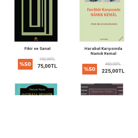
Fikir ve Sanat
Harabat Karşısında
Namık Kemal
150,00TL
%50
450,00TL
75,00TL
%50
225,00TL