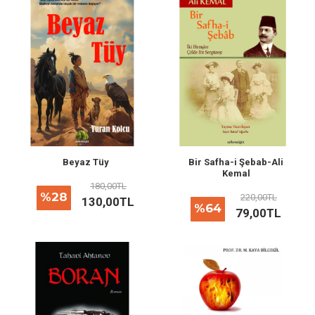
Beyaz Tüy
Bir Safha-i Şebab-Ali
Kemal
180,00TL
%28
220,00TL
130,00TL
%64
79,00TL