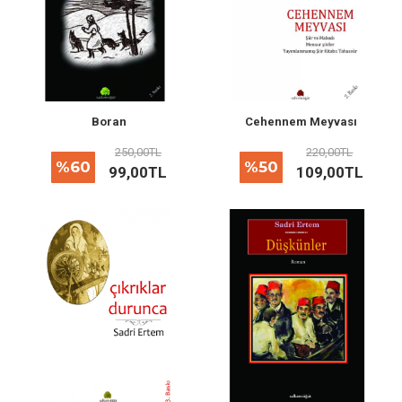
Boran
Cehennem Meyvası
250,00TL
220,00TL
%60
%50
99,00TL
109,00TL