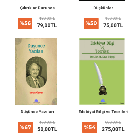
Çıkrıklar Durunca
Düşkünler
180,00TL
150,00TL
%56
%50
79,00TL
75,00TL
Düşünce Yazıları
Edebiyat Bilgi ve Teorileri
150,00TL
600,00TL
%67
%54
50,00TL
275,00TL